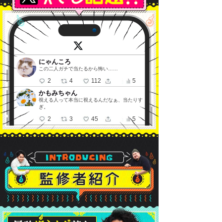
にゃんころ
この二人ガチで当たるから怖い……
2
4
112
5
かもみちゃん
視える人って本当に視えるんだなぁ、当たりす
ぎ。
2
3
45
5