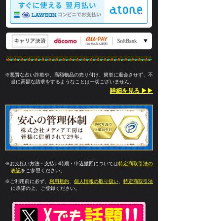
※悪質な占い詐欺や、高額物品の売り付け、簡単に退会させず、不
当に高額な請求をするようなことは一切ございません。
詳細を見る ▶▶
※お支払い方法・支払い時期・申込撤回については
特定商取引法の
表記
をご参照ください。
※ご利用前に必ず、
利用規約
、
個人情報の取り扱い
、
特定商取引法
に承諾の上、ご登録ください。