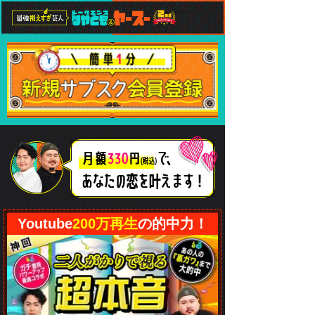
で、
月額
330
円
(税込)
あなたの恋
を叶えます！
Youtube
200万再生
の的中力！