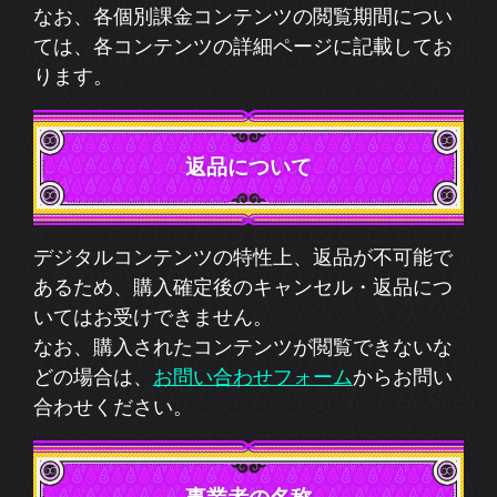
連絡先
27
17:00受付
く)
運営責任者
申し込みの有効期限
よりサービスの解除になります。
期限が限定されている個別課金コン