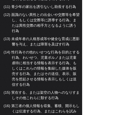
(11) 青少年の家出を誘引ないし助長する行為
(12) 面識のない異性との出会いや交際等を希望
し、もしくは交際等に誘導する行為、ま
たは異性交際の相手方となるように誘う
行為
(13) 未成年者の人格形成等や健全な育成に悪影
響を与え、または障害を及ぼす行為
(14) 性行為その他わいせつな行為を目的とする
行為、わいせつ、児童ポルノまたは児童
虐待に相当する情報を表示する行為、も
しくはこれらの情報を集録した媒体を販
売する行為、またはその送信、表示、販
売を想起させる情報を表示しもしくは送
信する行為
(15) 実在する、または架空の人物へのなりすま
しその他これらに類する行為
(16) 第三者の個人情報を収集、蓄積、開示もし
くは伝達する行為、またはこれらを試み