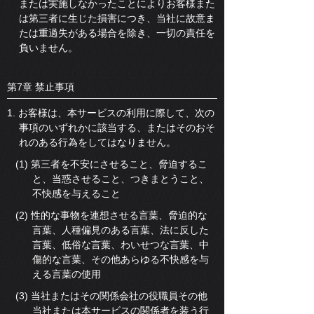
または実施しなかったことによりお客様また
は第三者に生じた損害につき、当社に故意ま
たは重過失がある場合を除き、一切の責任を
負いません。
第7章 禁止事項
1. お客様は、本サービスの利用に際して、次の
事項のいずれかに該当する、またはそのおそ
れのある行為をしてはなりません。
(1) 第三者を不安にさせること、脅迫するこ
と、当惑させること、つきまとうこと、
不快感を与えること
(2) 性的な事物を連想させる言葉、脅迫的な
言葉、人種偏見のある言葉、法に反した
言葉、低俗な言葉、わいせつな言葉、中
傷的な言葉、その他あらゆる不快感を与
える言葉の使用
(3) 当社またはその関係会社の役職員その他
当社または本サービスの関係者を装う行