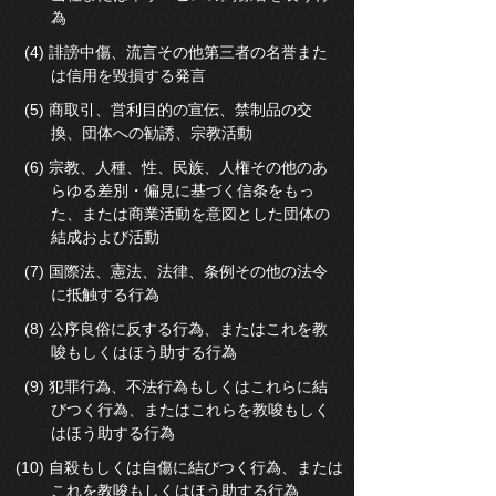
為
(4) 誹謗中傷、流言その他第三者の名誉また
は信用を毀損する発言
(5) 商取引、営利目的の宣伝、禁制品の交
換、団体への勧誘、宗教活動
(6) 宗教、人種、性、民族、人権その他のあ
らゆる差別・偏見に基づく信条をもっ
た、または商業活動を意図とした団体の
結成および活動
(7) 国際法、憲法、法律、条例その他の法令
に抵触する行為
(8) 公序良俗に反する行為、またはこれを教
唆もしくはほう助する行為
(9) 犯罪行為、不法行為もしくはこれらに結
びつく行為、またはこれらを教唆もしく
はほう助する行為
(10) 自殺もしくは自傷に結びつく行為、または
これを教唆もしくはほう助する行為