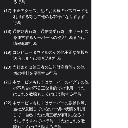
る行為
(17) 不正アクセス、他のお客様のパスワードを
利用する等して他のお客様になりすます
行為
(18) 通信妨害行為、通信傍受行為、本サービス
を運営するサーバーへの侵入行為または
情報奪取行為
(19) コンピュータウィルスその他不正な情報を
送信しまたは書き込む行為
(20) 当社または第三者の知的財産権等その他一
切の権利を侵害する行為
(21) 本サービスもしくはサーバーのバグその他
の不具合の不公正な目的での使用、また
はこれを教唆もしくはほう助する行為
(22) 本サービスもしくはサーバーの誤動作等、
当社が意図していない一切の状態を利用
して、自己または第三者が有利になるよ
うに行うすべての行為、またはこれを教
唆もしくはほう助する行為