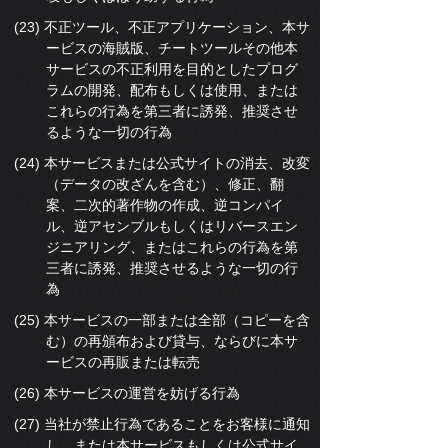
(23) 不正ツール、不正アプリケーション、本サ
ービスの海賊版、チートツールその他本
サービスの不正利用を目的としたプログ
ラムの開発、配布もしくは使用、または
これらの行為を第三者に誘発、推奨させ
るような一切の行為
(24) 本サービスまたは公式サイトの消去、改変
（データの改ざんを含む）、修正、翻
案、二次的著作物の作成、逆コンパイ
ル、逆アセンブルもしくはリバースエン
ジニアリング、またはこれらの行為を第
三者に誘発、推奨させるような一切の行
為
(25) 本サービスの一部または全部（コピーを含
む）の再頒布および貸与、ならびに本サ
ービスの再販または転売
(26) 本サービスの運営を妨げる行為
(27) 当社が禁止行為であることをお客様に通知
し、または本サービスもしくは公式サイ