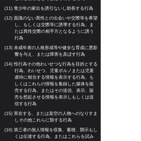
(11) 青少年の家出を誘引ないし助長する行為
(12) 面識のない異性との出会いや交際等を希望
し、もしくは交際等に誘導する行為、ま
たは異性交際の相手方となるように誘う
行為
(13) 未成年者の人格形成等や健全な育成に悪影
響を与え、または障害を及ぼす行為
(14) 性行為その他わいせつな行為を目的とする
行為、わいせつ、児童ポルノまたは児童
虐待に相当する情報を表示する行為、も
しくはこれらの情報を集録した媒体を販
売する行為、またはその送信、表示、販
売を想起させる情報を表示しもしくは送
信する行為
(15) 実在する、または架空の人物へのなりすま
しその他これらに類する行為
(16) 第三者の個人情報を収集、蓄積、開示もし
くは伝達する行為、またはこれらを試み