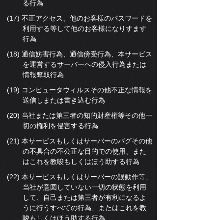
る行為
(17) 不正アクセス、他のお客様のパスワードを
利用する等して他のお客様になりすます
行為
(18) 通信妨害行為、通信傍受行為、本サービス
を運営するサーバーへの侵入行為または
情報奪取行為
(19) コンピュータウィルスその他不正な情報を
送信しまたは書き込む行為
(20) 当社または第三者の知的財産権等その他一
切の権利を侵害する行為
(21) 本サービスもしくはサーバーのバグその他
の不具合の不公正な目的での使用、また
はこれを教唆もしくはほう助する行為
(22) 本サービスもしくはサーバーの誤動作等、
当社が意図していない一切の状態を利用
して、自己または第三者が有利になるよ
うに行うすべての行為、またはこれを教
唆もしくはほう助する行為