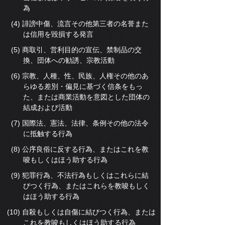
為
(4) 誹謗中傷、流言その他第三者の名誉また
は信用を毀損する発言
(5) 商取引、営利目的の宣伝、禁制品の交
換、団体への勧誘、宗教活動
(6) 宗教、人種、性、民族、人権その他のあ
らゆる差別・偏見に基づく信条をもっ
た、または商業活動を意図とした団体の
結成および活動
(7) 国際法、憲法、法律、条例その他の法令
に抵触する行為
(8) 公序良俗に反する行為、またはこれを教
唆もしくはほう助する行為
(9) 犯罪行為、不法行為もしくはこれらに結
びつく行為、またはこれらを教唆もしく
はほう助する行為
(10) 自殺もしくは自傷に結びつく行為、または
これを教唆もしくはほう助する行為