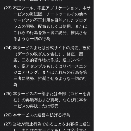
(23) 不正ツール、不正アプリケーション、本サ
ービスの海賊版、チートツールその他本
サービスの不正利用を目的としたプログ
ラムの開発、配布もしくは使用、または
これらの行為を第三者に誘発、推奨させ
るような一切の行為
(24) 本サービスまたは公式サイトの消去、改変
（データの改ざんを含む）、修正、翻
案、二次的著作物の作成、逆コンパイ
ル、逆アセンブルもしくはリバースエン
ジニアリング、またはこれらの行為を第
三者に誘発、推奨させるような一切の行
為
(25) 本サービスの一部または全部（コピーを含
む）の再頒布および貸与、ならびに本サ
ービスの再販または転売
(26) 本サービスの運営を妨げる行為
(27) 当社が禁止行為であることをお客様に通知
し、または本サービスもしくは公式サイ