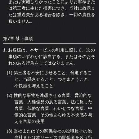
または実施しなかったことによりお客様また
は第三者に生じた損害につき、当社に故意ま
たは重過失がある場合を除き、一切の責任を
負いません。
第7章 禁止事項
1. お客様は、本サービスの利用に際して、次の
事項のいずれかに該当する、またはそのおそ
れのある行為をしてはなりません。
(1) 第三者を不安にさせること、脅迫するこ
と、当惑させること、つきまとうこと、
不快感を与えること
(2) 性的な事物を連想させる言葉、脅迫的な
言葉、人種偏見のある言葉、法に反した
言葉、低俗な言葉、わいせつな言葉、中
傷的な言葉、その他あらゆる不快感を与
える言葉の使用
(3) 当社またはその関係会社の役職員その他
当社または本サービスの関係者を装う行