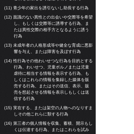
(11) 青少年の家出を誘引ないし助長する行為
(12) 面識のない異性との出会いや交際等を希望
し、もしくは交際等に誘導する行為、ま
たは異性交際の相手方となるように誘う
行為
(13) 未成年者の人格形成等や健全な育成に悪影
響を与え、または障害を及ぼす行為
(14) 性行為その他わいせつな行為を目的とする
行為、わいせつ、児童ポルノまたは児童
虐待に相当する情報を表示する行為、も
しくはこれらの情報を集録した媒体を販
売する行為、またはその送信、表示、販
売を想起させる情報を表示しもしくは送
信する行為
(15) 実在する、または架空の人物へのなりすま
しその他これらに類する行為
(16) 第三者の個人情報を収集、蓄積、開示もし
くは伝達する行為、またはこれらを試み