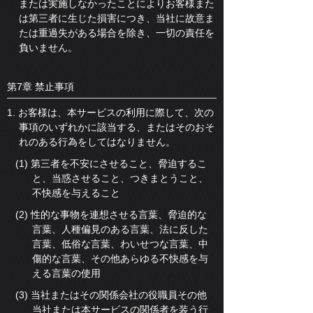
または実施しなかったことによりお客様また
は第三者に生じた損害につき、当社に故意ま
たは重過失がある場合を除き、一切の責任を
負いません。
第7章 禁止事項
1. お客様は、本サービスの利用に際して、次の
事項のいずれかに該当する、またはそのおそ
れのある行為をしてはなりません。
(1) 第三者を不安にさせること、脅迫するこ
と、当惑させること、つきまとうこと、
不快感を与えること
(2) 性的な事物を連想させる言葉、脅迫的な
言葉、人種偏見のある言葉、法に反した
言葉、低俗な言葉、わいせつな言葉、中
傷的な言葉、その他あらゆる不快感を与
える言葉の使用
(3) 当社またはその関係会社の役職員その他
当社または本サービスの関係者を装う行