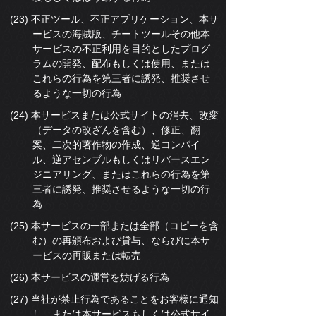
(23) 不正ツール、不正アプリケーション、本サ
ービスの海賊版、チートツールその他本
サービスの不正利用を目的としたプログ
ラムの開発、配布もしくは使用、または
これらの行為を第三者に誘発、推奨させ
るような一切の行為
(24) 本サービスまたは公式サイトの消去、改変
（データの改ざんを含む）、修正、翻
案、二次的著作物の作成、逆コンパイ
ル、逆アセンブルもしくはリバースエン
ジニアリング、またはこれらの行為を第
三者に誘発、推奨させるような一切の行
為
(25) 本サービスの一部または全部（コピーを含
む）の再頒布および貸与、ならびに本サ
ービスの再販または転売
(26) 本サービスの運営を妨げる行為
(27) 当社が禁止行為であることをお客様に通知
し、または本サービスもしくは公式サイ