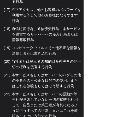
る行為
(17) 不正アクセス、他のお客様のパスワードを
利用する等して他のお客様になりすます
行為
(18) 通信妨害行為、通信傍受行為、本サービス
を運営するサーバーへの侵入行為または
情報奪取行為
(19) コンピュータウィルスその他不正な情報を
送信しまたは書き込む行為
(20) 当社または第三者の知的財産権等その他一
切の権利を侵害する行為
(21) 本サービスもしくはサーバーのバグその他
の不具合の不公正な目的での使用、また
はこれを教唆もしくはほう助する行為
(22) 本サービスもしくはサーバーの誤動作等、
当社が意図していない一切の状態を利用
して、自己または第三者が有利になるよ
うに行うすべての行為、またはこれを教
唆もしくはほう助する行為