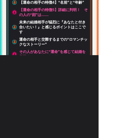
【運命の相手の特徴4】“名前”と“年齢”
【運命の相手の特徴5】詳細に判明！ そ
の人の“顔”は……
未来の結婚相手が猛烈に『あなたと付き
合いたい！』と感じるポイントはここで
す
運命の相手と交際するまでの“ロマンチッ
クなストーリー”
その人があなたに“運命”を感じて結婚を
意識するのは、これがキッカケ！
嬉し涙があふれるでしょう。一生の思い
出となる“プロポーズ”
≪実際に結婚するのは●月×日です！≫二
人が一生の愛を誓う“入籍日”
あなたへのメッセージ
今からコレを意識し始めれば、より早く
幸せな結婚ができますよ！