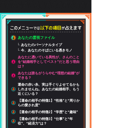
あなたの霊視ファイル
あなたのパーソナルタイプ
今、あなたのそばにいる憑きモノ
あなたに憑いている異性が、さんのこと
を“結婚相手としてベスト”だと思う理由
は？
あなたは誰もがうらやむ“理想の結婚”が
できる？
運命の赤い糸、実は手ぐりよせてるかも
しれませんね。あなたの結婚相手、もう
近くにいる？
【運命の相手の特徴1】“性格”と“周りか
らの愛され度”
【運命の相手の特徴2】“学歴”と“趣味”
【運命の相手の特徴3】“仕事”と“年
収”、“経済力”は？