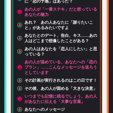
ン」……こんなメッセージを送ろう
ています
計画が実行されるのはこの日です！
後、あの人が固める「大きな決意」
までも記憶に残るでしょう。あの人
なたに伝える「大事な言葉」
たへのメッセージ
すれば、あの人はもっとあなたに
当の気持ち」を打ち明けてくれるよ
なります