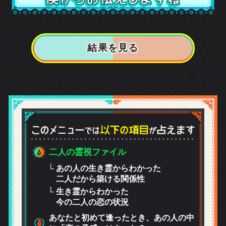
の霊視ファイル
の人の生き霊からわかった
だから築ける関係性
き霊からわかった
二人の恋の状況
たと初めて逢ったとき、あの人の中
恋の予感」はあった？
人が「一番ステキ」だと想っている
たの魅力
？ あの人あなたに「謝りたいこ
があるみたいですよ
たとのデート、告白、キス……あの
どこまで想像したことがある？
人はあなたを「恋人にしたい」と思
いる？
人が温めている、あなたへの「恋の