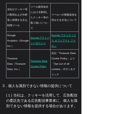
ツール提供会社
当社がクッキー等
における取得し
の取得および分析
ツールへの情報送信を
たクッキー等の
等に利用する主な
停止する方法について
取り扱いについ
利用ツール
て
Google
Google アナリティク
Googleプライバ
Analytics（Google
ス オプトアウト アド
シーポリシー
Inc.）
オン
左記「Treasure Data
Treasure
Cookie Policy」より
Treasure Data
Data（Treasure
「Opt out of all
Cookie Policy
Data, Inc.）
cookies」ボタンをク
リック
3．個人を識別できない情報の提供について
(１) 当社は、クッキーを活用して、広告配信
の委託先である広告配信事業者に、個人を識
別できない情報を提供する場合があります。