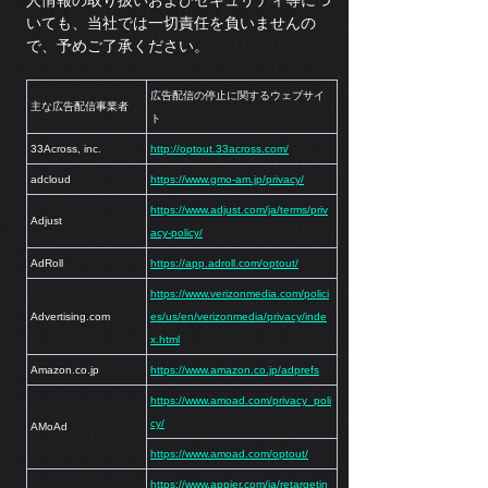
人情報の取り扱いおよびセキュリティ等につ
いても、当社では一切責任を負いませんの
で、予めご了承ください。
広告配信の停止に関するウェブサイ
主な広告配信事業者
ト
33Across, inc.
http://optout.33across.com/
adcloud
https://www.gmo-am.jp/privacy/
https://www.adjust.com/ja/terms/priv
Adjust
acy-policy/
AdRoll
https://app.adroll.com/optout/
https://www.verizonmedia.com/polici
Advertising.com
es/us/en/verizonmedia/privacy/inde
x.html
Amazon.co.jp
https://www.amazon.co.jp/adprefs
https://www.amoad.com/privacy_poli
cy/
AMoAd
https://www.amoad.com/optout/
https://www.appier.com/ja/retargetin