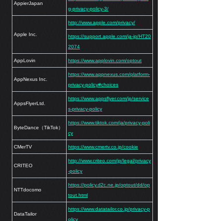
AppierJapan
g-privacy-policy-3/
http://www.apple.com/privacy/
Apple Inc.
https://support.apple.com/ja-jp/HT20
2074
AppLovin
https://www.applovin.com/optout
https://www.appnexus.com/platform-
AppNexus Inc.
privacy-policy#choices
https://www.appsflyer.com/jp/service
AppsFlyerLtd.
s-privacy-policy
https://www.tiktok.com/ja/privacy-poli
ByteDance（TikTok）
cy
CMerTV
https://www.cmertv.co.jp/cookie
http://www.criteo.com/jp/legal/privacy
CRITEO
-policy
https://policy.d2c.ne.jp/optout/dd/op
NTTdocomo
tout.html
https://www.datatailor.co.jp/privacy-p
DataTailor
olicy