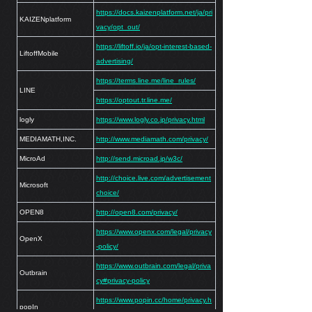
https://docs.kaizenplatform.net/ja/pri
KAIZENplatform
vacy/opt_out/
https://liftoff.io/ja/opt-interest-based-
LiftoffMobile
advertising/
https://terms.line.me/line_rules/
LINE
https://optout.tr.line.me/
logly
https://www.logly.co.jp/privacy.html
MEDIAMATH,INC.
http://www.mediamath.com/privacy/
MicroAd
http://send.microad.jp/w3c/
http://choice.live.com/advertisement
Microsoft
choice/
OPEN8
http://open8.com/privacy/
https://www.openx.com/legal/privacy
OpenX
-policy/
https://www.outbrain.com/legal/priva
Outbrain
cy#privacy-policy
https://www.popin.cc/home/privacy.h
popIn