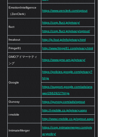
EmotionIntelligence
https://www.zenclerk.com/optout
（ZenClerk）
https://corp.fluct.jp/privacy/
fluct
https://corp.fluct.jp/privacy/optout/
freakout
http://js.fout.jp/info/privacy.html
Fringe81
http://www.fringe81.com/privacy.html
GMOアドマーケティ
https://www.gmo-am.jp/privacy/
ング
https://policies.google.com/privacy?
hl=ja
Google
https://support.google.com/ads/ans
wer/2662922?hl=ja
Gunosy
https://gunosy.com/ads/optout
http://i-mobile.co.jp/privacy.aspx
i-mobile
http://www.i-mobile.co.jp/optout.aspx
https://corp.intimatemerger.com/priv
IntimateMerger
acypolicy/