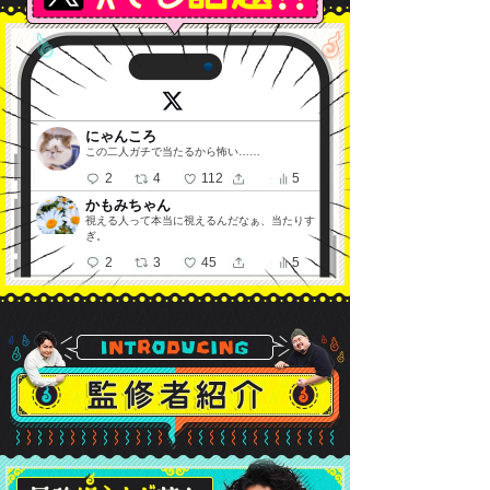
にゃんころ
この二人ガチで当たるから怖い……
2
4
112
5
かもみちゃん
視える人って本当に視えるんだなぁ、当たりす
ぎ。
2
3
45
5