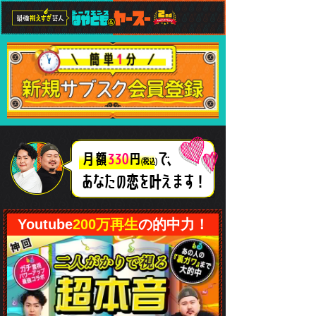
で、
月額
330
円
(税込)
あなたの恋
を叶えます！
Youtube
200万再生
の的中力！