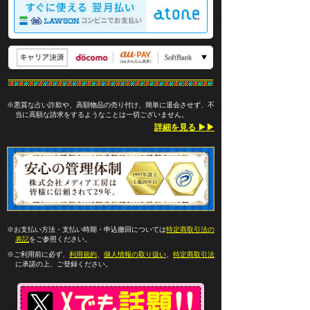
※悪質な占い詐欺や、高額物品の売り付け、簡単に退会させず、不
当に高額な請求をするようなことは一切ございません。
詳細を見る ▶▶
※お支払い方法・支払い時期・申込撤回については
特定商取引法の
表記
をご参照ください。
※ご利用前に必ず、
利用規約
、
個人情報の取り扱い
、
特定商取引法
に承諾の上、ご登録ください。