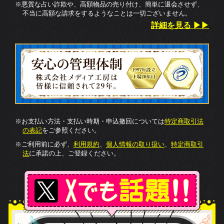
にゃんころ
の二人ガチで当たるから怖い……
2
4
112
5
かもみちゃん
える人って本当に視えるんだなぁ、当たりす
。
2
3
45
5