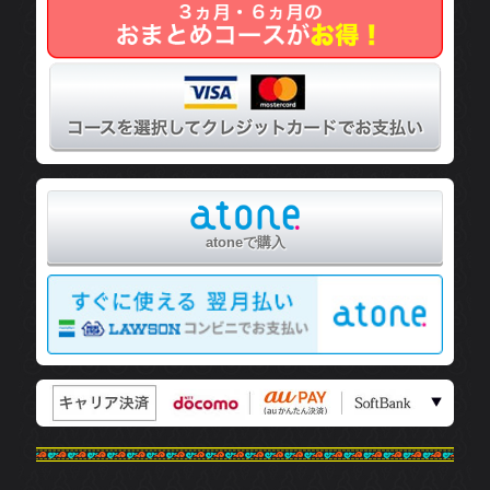
欺や、高額物品の売り付け、簡単に退会させず、
請求をするようなことは一切ございません。
詳細を見る ▶▶
・支払い時期・申込撤回については
特定商取引法
照ください。
ず、
利用規約
、
個人情報の取り扱い
、
特定商取引
、ご登録ください。