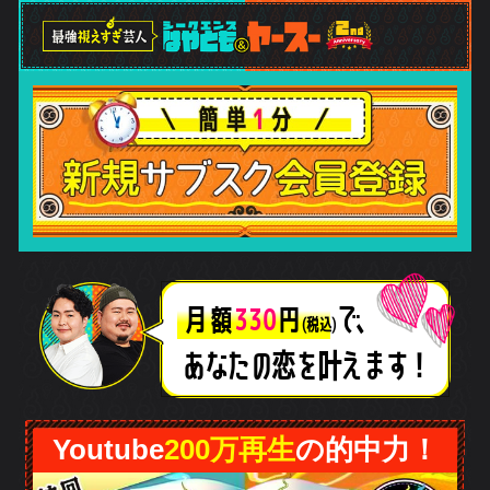
で、
月額
330
円
(税込)
あなたの恋
を叶えます！
be
200万再生
の的中力！