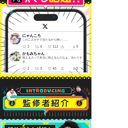
にゃんころ
この二人ガチで当たるから怖い……
2
4
112
5
かもみちゃん
視える人って本当に視えるんだなぁ、当たりす
ぎ。
2
3
45
5