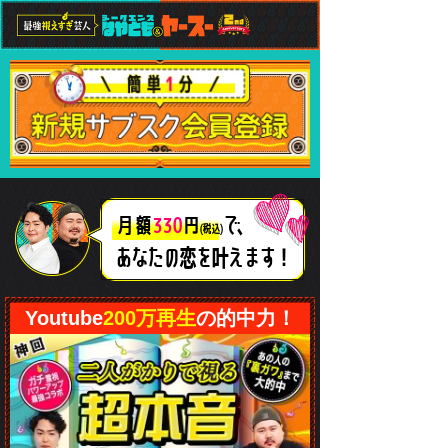
で、
月額
330
円
(税込)
あなたの恋
を叶えます！
Youtube
200万再生
の的中力！