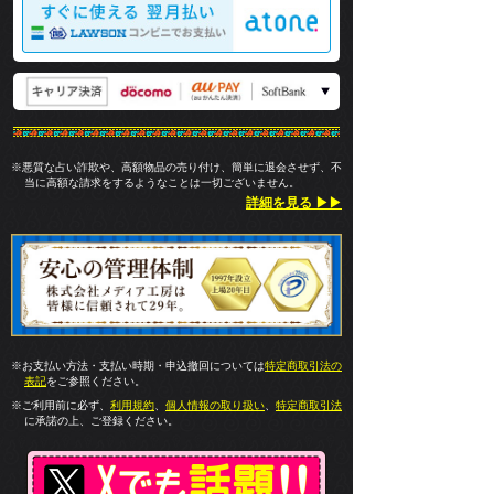
※悪質な占い詐欺や、高額物品の売り付け、簡単に退会させず、不
当に高額な請求をするようなことは一切ございません。
詳細を見る ▶▶
※お支払い方法・支払い時期・申込撤回については
特定商取引法の
表記
をご参照ください。
※ご利用前に必ず、
利用規約
、
個人情報の取り扱い
、
特定商取引法
に承諾の上、ご登録ください。