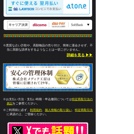
※悪質な占い詐欺や、高額物品の売り付け、簡単に退会させず、不
当に高額な請求をするようなことは一切ございません。
詳細を見る ▶▶
※お支払い方法・支払い時期・申込撤回については
特定商取引法の
表記
をご参照ください。
※ご利用前に必ず、
利用規約
、
個人情報の取り扱い
、
特定商取引法
に承諾の上、ご登録ください。