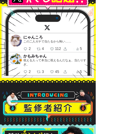
にゃんころ
この二人ガチで当たるから怖い……
2
4
112
5
かもみちゃん
視える人って本当に視えるんだなぁ、当たりす
ぎ。
2
3
45
5