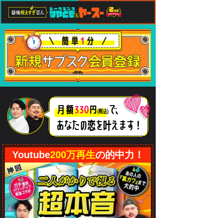
で、
月額
330
円
(税込)
あなたの恋
を叶えます！
Youtube
200万再生
の的中力！