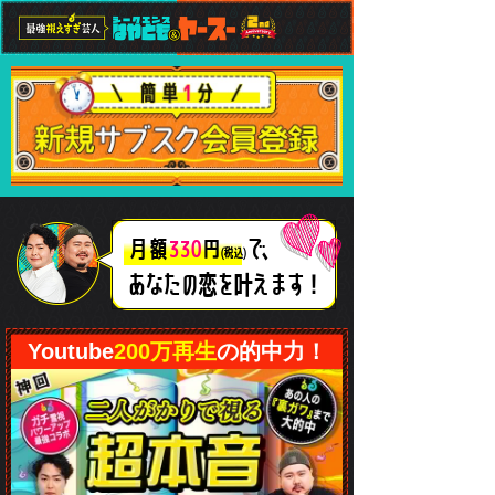
で、
月額
330
円
(税込)
あなたの恋
を叶えます！
Youtube
200万再生
の的中力！