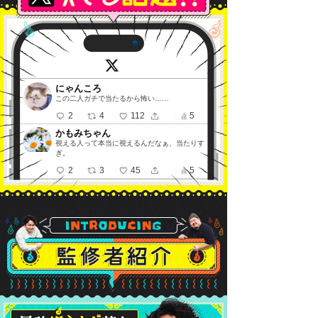
にゃんころ
この二人ガチで当たるから怖い……
2
4
112
5
かもみちゃん
視える人って本当に視えるんだなぁ、当たりす
ぎ。
2
3
45
5