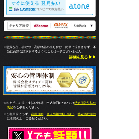
※悪質な占い詐欺や、高額物品の売り付け、簡単に退会させず、不
当に高額な請求をするようなことは一切ございません。
詳細を見る ▶▶
※お支払い方法・支払い時期・申込撤回については
特定商取引法の
表記
をご参照ください。
※ご利用前に必ず、
利用規約
、
個人情報の取り扱い
、
特定商取引法
に承諾の上、ご登録ください。