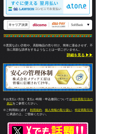
※悪質な占い詐欺や、高額物品の売り付け、簡単に退会させず、不
当に高額な請求をするようなことは一切ございません。
詳細を見る ▶▶
※お支払い方法・支払い時期・申込撤回については
特定商取引法の
表記
をご参照ください。
※ご利用前に必ず、
利用規約
、
個人情報の取り扱い
、
特定商取引法
に承諾の上、ご登録ください。