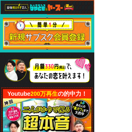
で、
月額
330
円
(税込)
あなたの恋
を叶えます！
Youtube
200万再生
の的中力！