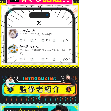
にゃんころ
この二人ガチで当たるから怖い……
2
4
112
5
かもみちゃん
視える人って本当に視えるんだなぁ、当たりす
ぎ。
2
3
45
5